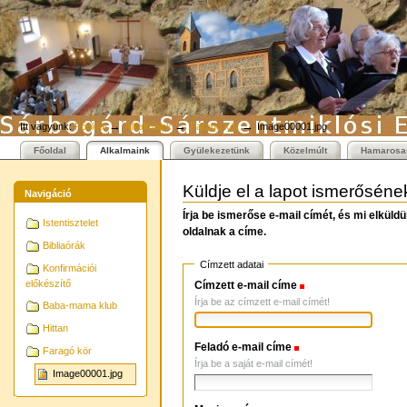
Személyes
Bekezdések
Tovább
eszközök
a
tartalomhoz
|
Ugrás
a
navigációhoz
→
→
→
Itt vagyunk:
Főoldal
Alkalmaink
Faragó kör
Image00001.jpg
Főoldal
Alkalmaink
Gyülekezetünk
Közelmúlt
Hamarosa
Küldje el a lapot ismerőséne
Navigáció
Írja be ismerőse e-mail címét, és mi elkül
Istentisztelet
oldalnak a címe.
Bibliaórák
Címzett adatai
Konfirmációi
előkészítő
Címzett e-mail címe
(Szükséges)
Írja be az címzett e-mail címét!
Baba-mama klub
Hittan
Feladó e-mail címe
(Szükséges)
Faragó kör
Írja be a saját e-mail címét!
Image00001.jpg