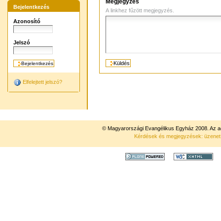
Megjegyzés
Bejelentkezés
A linkhez fűzött megjegyzés.
Azonosító
Jelszó
Elfelejtett jelszó?
© Magyarországi Evangélikus Egyház 2008. Az ad
Kérdések és megjegyzések: üzene