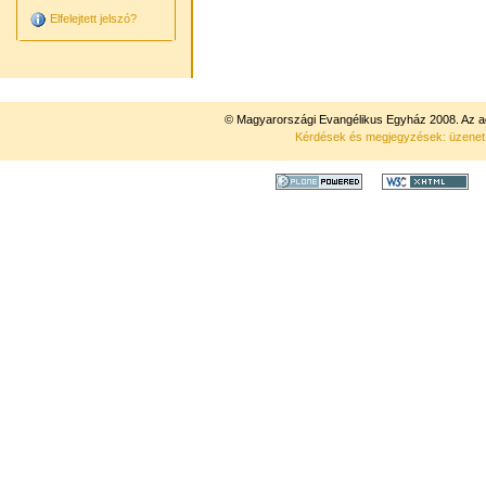
Elfelejtett jelszó?
© Magyarországi Evangélikus Egyház 2008. Az ad
Kérdések és megjegyzések: üzene