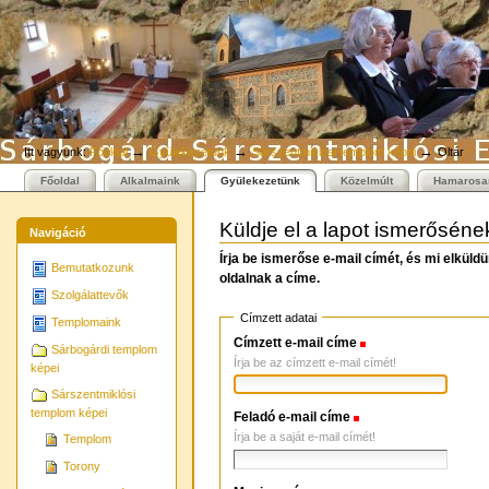
Személyes
Bekezdések
Tovább
eszközök
a
tartalomhoz
|
Ugrás
a
navigációhoz
→
→
→
Itt vagyunk:
Főoldal
Gyülekezetünk
Sárszentmiklósi templom képei
Oltár
Főoldal
Alkalmaink
Gyülekezetünk
Közelmúlt
Hamarosa
Küldje el a lapot ismerőséne
Navigáció
Írja be ismerőse e-mail címét, és mi elkül
Bemutatkozunk
oldalnak a címe.
Szolgálattevők
Címzett adatai
Templomaink
Címzett e-mail címe
(Szükséges)
Sárbogárdi templom
Írja be az címzett e-mail címét!
képei
Sárszentmiklósi
templom képei
Feladó e-mail címe
(Szükséges)
Írja be a saját e-mail címét!
Templom
Torony