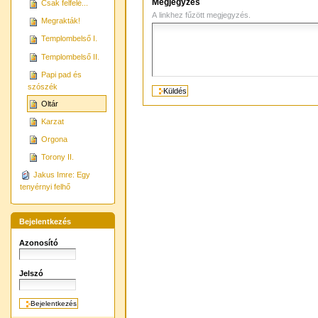
Megjegyzés
Csak felfelé...
A linkhez fűzött megjegyzés.
Megrakták!
Templombelső I.
Templombelső II.
Papi pad és
szószék
Oltár
Karzat
Orgona
Torony II.
Jakus Imre: Egy
tenyérnyi felhő
Bejelentkezés
Azonosító
Jelszó