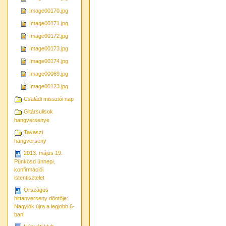
Image00170.jpg
Image00171.jpg
Image00172.jpg
Image00173.jpg
Image00174.jpg
Image00069.jpg
Image00123.jpg
Családi missziói nap
Gitársulisok
hangversenye
Tavaszi
hangverseny
2013. május 19.
Pünkösd ünnepi,
konfirmációi
istentisztelet
Országos
hittanverseny döntője:
Nagylók újra a legjobb 6-
ban!