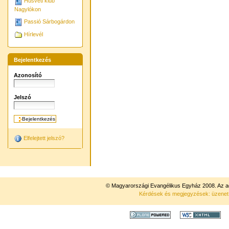
Húsvéti klub
Nagylókon
Passió Sárbogárdon
Hírlevél
Bejelentkezés
Azonosító
Jelszó
Elfelejtett jelszó?
© Magyarországi Evangélikus Egyház 2008. Az ad
Kérdések és megjegyzések: üzene