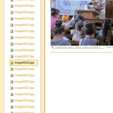
Image00009.jpg
Image00010.jpg
Image00011.jpg
Image00012.jpg
Image00013.jpg
Image00014.jpg
Image00015.jpg
Kattintson ide a teljes méretű képhez...
—
Mére
Image00016.jpg
Dokumentummal
Image00017.jpg
kapcsolatos
tevékenységek
Image00018.jpg
Image00019.jpg
Image00020.jpg
Image00021.jpg
Image00022.jpg
Image00023.jpg
Image00024.jpg
Image00025.jpg