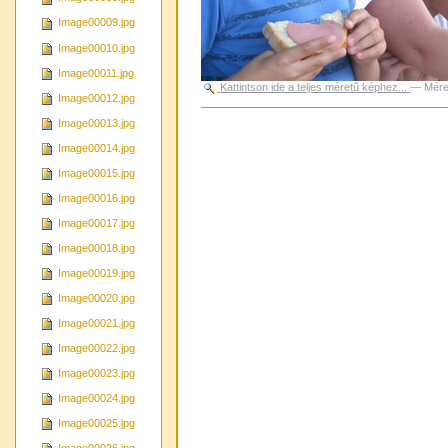
Image00009.jpg
Image00010.jpg
Image00011.jpg
Kattintson ide a teljes méretű képhez...
—
Mére
Image00012.jpg
Dokumentummal
Image00013.jpg
kapcsolatos
tevékenységek
Image00014.jpg
Image00015.jpg
Image00016.jpg
Image00017.jpg
Image00018.jpg
Image00019.jpg
Image00020.jpg
Image00021.jpg
Image00022.jpg
Image00023.jpg
Image00024.jpg
Image00025.jpg