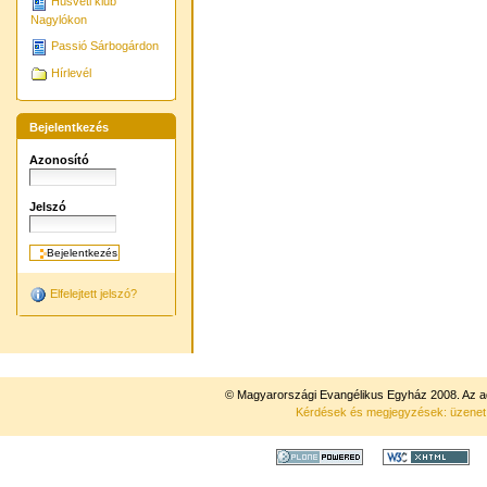
Húsvéti klub
Nagylókon
Passió Sárbogárdon
Hírlevél
Bejelentkezés
Azonosító
Jelszó
Elfelejtett jelszó?
© Magyarországi Evangélikus Egyház 2008. Az ad
Kérdések és megjegyzések: üzene