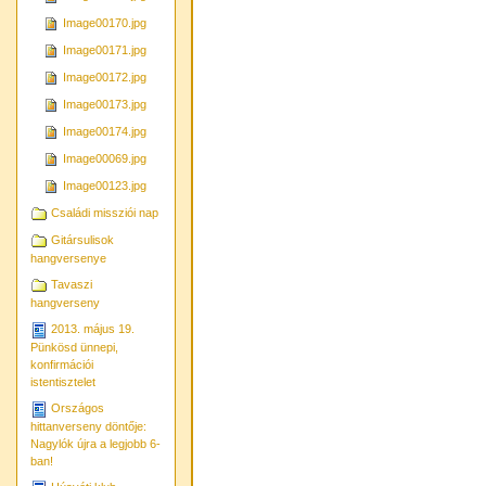
Image00170.jpg
Image00171.jpg
Image00172.jpg
Image00173.jpg
Image00174.jpg
Image00069.jpg
Image00123.jpg
Családi missziói nap
Gitársulisok
hangversenye
Tavaszi
hangverseny
2013. május 19.
Pünkösd ünnepi,
konfirmációi
istentisztelet
Országos
hittanverseny döntője:
Nagylók újra a legjobb 6-
ban!