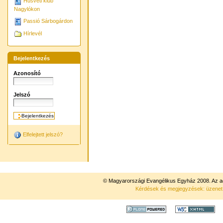
Húsvéti klub
Nagylókon
Passió Sárbogárdon
Hírlevél
Bejelentkezés
Azonosító
Jelszó
Elfelejtett jelszó?
© Magyarországi Evangélikus Egyház 2008. Az ad
Kérdések és megjegyzések: üzene