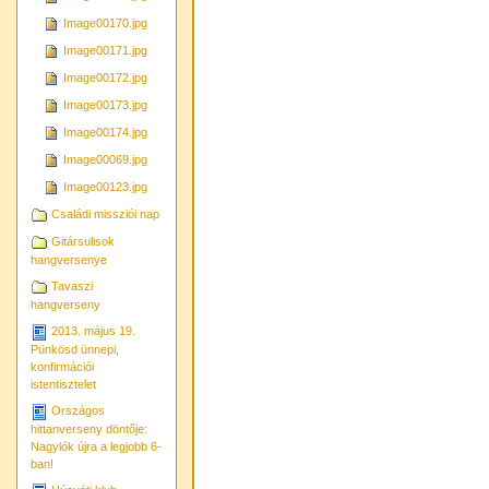
Image00170.jpg
Image00171.jpg
Image00172.jpg
Image00173.jpg
Image00174.jpg
Image00069.jpg
Image00123.jpg
Családi missziói nap
Gitársulisok
hangversenye
Tavaszi
hangverseny
2013. május 19.
Pünkösd ünnepi,
konfirmációi
istentisztelet
Országos
hittanverseny döntője:
Nagylók újra a legjobb 6-
ban!