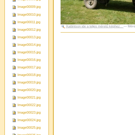
Image00009.jpg
Image00010.jpg
Image00011.jpg
Kattintson ide a teljes méretű képhez...
—
Mére
Image00012.jpg
Dokumentummal
Image00013.jpg
kapcsolatos
tevékenységek
Image00014.jpg
Image00015.jpg
Image00016.jpg
Image00017.jpg
Image00018.jpg
Image00019.jpg
Image00020.jpg
Image00021.jpg
Image00022.jpg
Image00023.jpg
Image00024.jpg
Image00025.jpg