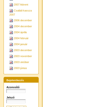
2007 Advent
Családi kassza
kész
Születésnapi templombúcsúztató
tis
2007
vár
November 10-én utoljára csendült fel
élj
az
Erős vár a mi Istenünk
kezdetű
2006 december
jek
énekünk a Posta utcai kis templom-
közö
ban. Arra emlékezve gyűltünk össze,
2004 december
kedv
hogy éppen 60 esztendővel ezelőtt,
átvi
ugyanezen a napon ugyanezt az
min
2004 április
éneket énekelték templomépítő eleink
sok
– az „istenháza” szentelésén.
elmú
Igen, az egykori kovácsműhelyből lett
2004 február
Hál
templom éppen hatvan esztendeig
Uru
adott otthont a sárbogárdi evangéli-
2004 január
2003 december
HÍRLEVÉL
2003 november
2003 október
2003 június
adventi sorozatunk témájául az
úrvacsorát,
hogy
meghívott
evangélikus lelkészek:
Fehér Károly,
Bejelentkezés
Véghelyi Antal
és
Ittzés István
e témát
körüljáró igehirdetéseit hallgassuk
Azonosító
meg. A háromestés sorozat legfonto-
sabb gondolatait a Hírlevél
Úrvacsora
rovatában szeretném közkinccsé
tenni.
Jelszó
Események