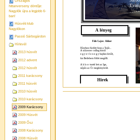
Sárbo
Országos
Evang
hittanverseny döntője:
Nagylók újra a legjobb 6-
ban!
Húsvéti klub
Nagylókon
A lényeg
Passió Sárbogárdon
Füle Lajos: Akkor
Hírlevél
Fényben fürdött fenn a Tejút...
A százezer csillag közül
2013 húsvét
e g y e t l e n e g y hajdan kivált,
kis Betlehem fölött megállt.
2012 advent
A k k o r testté lett az Ige,
2012 húsvét
népén az Úr megkönyörült.
2011 karácsony
Hírek
2011 húsvét
kus
Gyülekezeti ház szentelése
2010 húsvét
is é
Dokumentummal
fia
kapcsolatos
Előző számunkban már előre hírt
tes
2010 karácsony
adtunk a lélekemelő eseményről, most
tevékenységek
meg
képpel gazdagítjuk az emlékezést!
Fel
2009 Karácsony
2009 Húsvét
2009 Ősz
2008 Karácsony
2008 Húsvét