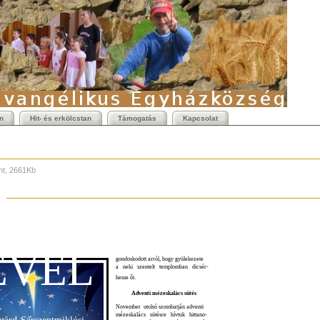
n
Hit- és erkölcstan
Támogatás
Kapcsolat
t, 2661Kb
EVÉL
gondoskodott arról, hogy gyülekezete
a neki szentelt templomban dicsér-
hesse őt.
Adventi mézeskalács sütés
November utolsó szombatján adventi
mézeskalács sütésre hívtuk hittano-