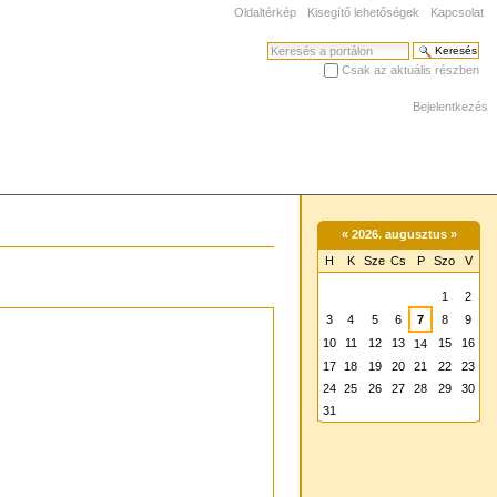
Oldaltérkép
Kisegítő lehetőségek
Kapcsolat
Keresés
Csak az aktuális részben
Haladó keresés
Bejelentkezés
«
2026. augusztus
»
H
K
Sze
Cs
P
Szo
V
augusztus
1
2
3
4
5
6
7
8
9
10
11
12
13
15
16
14
17
18
19
20
21
22
23
24
25
26
27
28
29
30
31