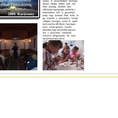
gárd-Sárszentmiklósi
sainkat. A sárszentmiklósi közösségi
élikus Egyházközség
házban minden feltétel adott volt:
fűtött helyiség, felnőttek által
előkészített alapanyagok, eszközök; a
kiskonyhában sütő. A gyermekek
2009. Karácsony
pedig nagy örömmel éltek velük, és
így születtek a mézeskalács formák:
csillagok, harangok, szívek és egyéb
karácsonyfára illő díszek. Csak éppen
olyan szemet-gyomrot vonzóra
sikerültek, hogy sok közülük meg sem
érte a karácsonyt: valamelyik
résztvevő elfogyasztotta. De azért
maradt hazavinni való is!
ok gyülekezetének. Hála még ma
Úrvacsora – adventi sorozat
lő, a régi templomszentelőn még
tal lányként részt vevő
Keresztyén hitéletünk egyik alappillé-
tvérünknek, személyes emlékek is
re az, hogy úrvacsorát veszünk. A
elevenedtek a régi eseményről.
Jézus Krisztus által elrendelt szentség
olvastuk a korabeli ünnepi
olyan mély titkokat rejt, amit az
közgyűlés jegyző-
emberi értelem nem, csak a hit ismer
könyvét, valamint
fel, örvendezik felette és él belőle.
Pálffy Mihály
lelkész
Mégis: tanulnunk lehet és kell az
feljegyzéseit is. Ezek
révén mi is részeseivé
váltunk az akkor
ünneplőknek.
Azonban nemcsak
születésnapot ünnepel-
ni jöttünk, hanem a